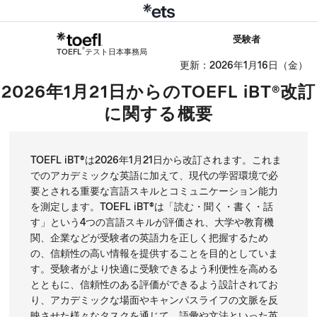
受験者
®
TOEFL
テスト日本事務局
更新：2026年1月16日（金）
2026年1月21日からのTOEFL iBT®改訂
に関する概要
TOEFL iBT®は2026年1月21日から改訂されます。これま
でのアカデミックな英語に加えて、現代の学習環境で必
要とされる重要な言語スキルとコミュニケーション能力
を測定します。TOEFL iBT®は「読む・聞く・書く・話
す」という4つの言語スキルが評価され、大学や教育機
関、企業などが受験者の英語力を正しく把握するため
の、信頼性の高い情報を提供することを目的としていま
す。受験者がより快適に受験できるよう利便性を高める
とともに、信頼性のある評価ができるよう設計されてお
り、アカデミックな場面やキャンパスライフの文脈を反
映させた様々なタスクを通じて、語彙や文法といった英