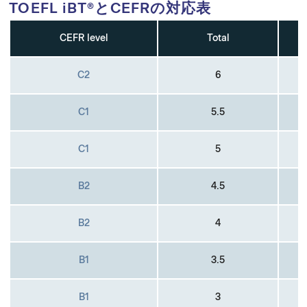
TOEFL iBT®とCEFRの対応表
CEFR level
Total
C2
6
C1
5.5
C1
5
B2
4.5
B2
4
B1
3.5
B1
3