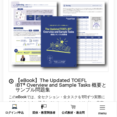
【eBook】The Updated TOEFL
iBT
®
Overview and Sample Tasks 概要と
サンプル問題集
このeBookでは、全セクション・全タスクを1問ずつ実際に
体験できるように構成しており、さらにスクリプト・音声・
日本語訳・解答例まで完全収録。また、上記の「はじめての
ログイン/申込
団体・教育関係者
公式教材・過去問
menu
TOEFL iBT
®
」セミナー動画と組み合わせて学ぶことで理解