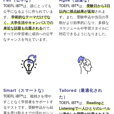
TOEFL iBT®は、誰にとっても
TOEFL iBT®は、
受験日から
3日
公平になるように作られていま
以内
に採点結果が返却
されま
す。
学術的なテーマだけでな
す。また、受験申込や当日の手
く、大学生活やキャンパスでの
順がより効率的になり、多様な
身近な話題も出題される
ので、
スケジュールや学習スタイルに
すべての学習者に成功への公平
対応できるようになりました。
なチャンスを与えています。
Smart（スマートな）
Tailored（最適化され
TOEFL iBT®は、複雑さを増や
た）
すことなく学習者をサポートす
TOEFL iBT
®
は、
Readingと
るテストです。受験申込から結
Listeningで一人ひとりのレベル
果を受け取るまでの流れがシン