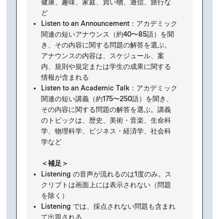
健康、趣味、家庭、買い物、通信、旅行な
ど
Listen to an Announcement：アカデミック
関連の短いアナウンス（約40〜85語）を聞
き、その内容に関する問題の
解答
を選ぶ。
アナウンスの内容は、スケジュール、案
内、規則や規定または学生の成果に関する
情報が含まれる
Listen to an Academic Talk：アカデミック
関連の短い講義（約175〜250語）を聞き、
その内容に関する問題の
解答
を選ぶ。講義
のトピックは、歴史、美術・音楽、生命科
学、物理科学、ビジネス・経済学、社会科
学など
＜補足＞
Listening の音声が流れるのは1度のみ。ス
クリプトは画面上には表示されない（問題
を除く）
Listening では、採点されない
問題
も含まれ
て出題される​