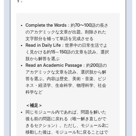
す。
Complete the Words：約70〜100語の長さ
のアカデミックな文章が出題。削除された
文字部分を補って単語を完成させる
Read in Daily Life：世界中の日常生活でよ
く見かける約15～150語の文章を読み、選択
肢から
解答
を選ぶ
Read an Academic Passage：約200語の
アカデミックな文章を読み、選択肢から
解
答
を選ぶ。内容は歴史、美術・音楽、ビジ
ネス・経済学、生命科学、物理科学、社会
科学など
＜補足＞
同じモジュール内であれば、問題を解いた
後も前の問題に戻れる（唯一解き直しがで
きるセクション）。ただし、モジュール2に
移動した後は、モジュール1に戻ることはで