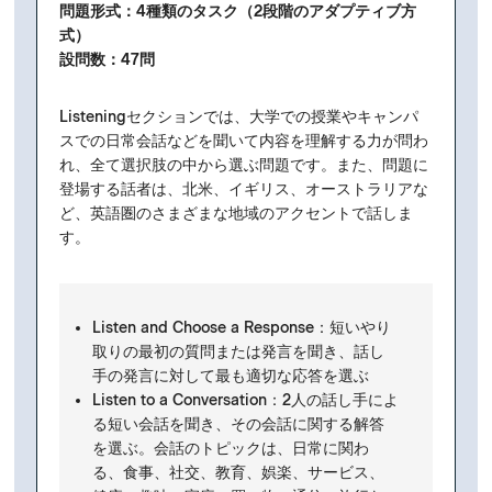
問題形式：4種類のタスク（2段階のアダプティブ方
式）
設問
数：47問
Listeningセクションでは、大学での授業やキャンパ
スでの日常会話などを聞いて内容を理解する力が問わ
れ、全て選択肢の中から選ぶ問題です。また、問題に
登場する話者は、北米、イギリス、オーストラリアな
ど、英語圏のさまざまな地域のアクセントで話しま
す。
Listen and Choose a Response：短いやり
取りの最初の質問または発言を聞き、話し
手の発言に対して最も適切な応答を選ぶ
Listen to a Conversation：2人の話し手によ
る短い会話を聞き、その会話に関する
解答
を選ぶ。会話のトピックは、日常に関わ
る、食事、社交、教育、娯楽、サービス、