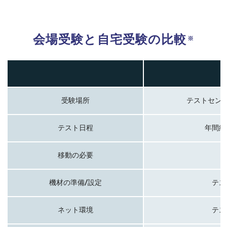
会場受験と自宅受験の比較
※
受験場所
テストセン
テスト日程
年間約
移動の必要
機材の準備/設定
テス
ネット環境
テス