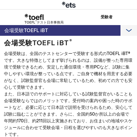
受験者
®
TOEFL
テスト日本事務局
会場受験TOEFL iBT
®
会場受験TOEFL iBT
会場受験は、全国のテストセンターで受験する形式のTOEFL iBT®
です。大きな特徴としてまず挙げられるのは、設備が整った専用環
境で受験できるため、安定した通信環境・専用PCなど、試験に集
中しやすい環境が整っている点です。ご自身で機材を用意する必要
がなく、試験監督官も会場に常駐しているため、初めての方でも安
心して受験できます。
また、日本語でのサポートに対応している試験監督官がいることも
会場受験ならではのメリットです。受付時の案内や困った時のサポ
ートなど、必要に応じて日本語で説明を受けられるため、安心して
試験に臨むことができます。さらに、全国約50か所以上の会場で
年間約170日、約211回以上実施されており、お住まいの地域やスケ
ジュールに合わせて受験会場・日程を選びやすいのも大きなポイン
トです。