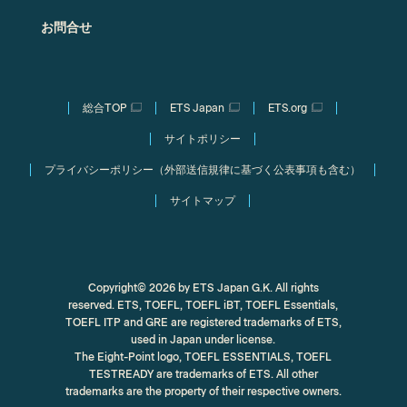
お問合せ
総合TOP
ETS Japan
ETS.org
サイトポリシー
プライバシーポリシー（外部送信規律に基づく公表事項も含む）
サイトマップ
Copyright© 2026 by ETS Japan G.K. All rights
reserved. ETS, TOEFL, TOEFL iBT, TOEFL Essentials,
TOEFL ITP and GRE are registered trademarks of ETS,
used in Japan under license.
The Eight-Point logo, TOEFL ESSENTIALS, TOEFL
TESTREADY are trademarks of ETS. All other
trademarks are the property of their respective owners.