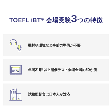
3
TOEFL iBT® 会場受験
つの特徴
機材や環境など
事前の準備が不要
年間211回以上開催
テスト会場全国約50か所
試験監督官は日本人が対応