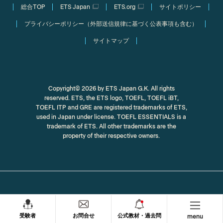
総合TOP
ETS Japan
ETS.org
サイトポリシー
プライバシーポリシー（外部送信規律に基づく公表事項も含む）
サイトマップ
Copyright© 2026 by ETS Japan G.K. All rights
reserved. ETS, the ETS logo, TOEFL, TOEFL iBT,
TOEFL ITP and GRE are registered trademarks of ETS,
used in Japan under license. TOEFL ESSENTIALS is a
trademark of ETS. All other trademarks are the
property of their respective owners.
受験者
お問合せ
公式教材・過去問
menu