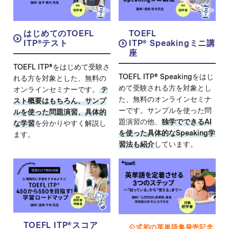
はじめてのTOEFL
TOEFL
ITP
®
テスト
ITP
®
Speakingミニ講
座
TOEFL ITP
®
をはじめて受験さ
TOEFL ITP
®
Speakingをはじ
れる方を対象とした、無料の
めて受験される方を対象とし
オンラインセミナーです。
テ
た、無料のオンラインセミナ
スト概要はもちろん、サンプ
ーです。サンプルを使った問
ルを使った問題演習、具体的
題演習の他、
独学でできるAI
な学習
を分かりやすく解説し
を使った具体的なSpeaking学
ます。
習法も紹介
しています。
TOEFL ITP®スコア
公式初の英単語集発売記念