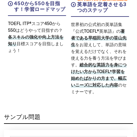
450から550を目指
英単語を定着させる3
す！学習ロードマップ
つのステップ
TOEFL ITP®スコア450から
世界初の公式初の英単語集
550はどうやって目指すの？
『公式TOEFL®英単語』の
著
各スキルの強化や向上方法を
者である早稲田大学の笹山先
知り
目標スコアを目指しまし
生
をお迎えして、単語の意味
ょう！
を覚えるだけでなく、それを
使える力を養う方法を学びま
す。
総合的な英語力を身につ
けたい方からTOEFL®学習を
始めたばかりの方まで、幅広
いニーズに対応した内容
のセ
ミナーです。
サンプル問題