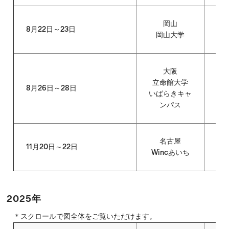
岡山
8月22日～23日
全
岡山大学
大阪
立命館大学
8月26日～28日
大
いばらきキャ
ンパス
名古屋
11月20日～22日
全
Wincあいち
2025年
＊スクロールで図全体をご覧いただけます。