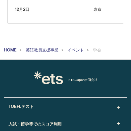
12月2日
東京
日本
HOME
英語教員支援事業
イベント
学会
ETS Japan合同会社
TOEFLテスト
入試・留学等でのスコア利用